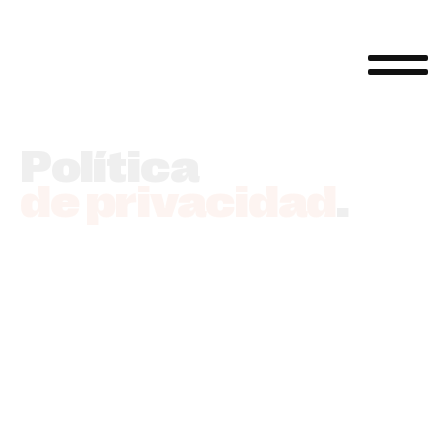
Política
de privacidad
.
1. Responsable del tratamiento
Alejandro Arias Schintu
DNI:
71046186-Z
Dirección:
C/ Alquería Soria 32, puerta 2, 46470
Massanassa (Valencia)
Email:
hola@alejandroschintu.com