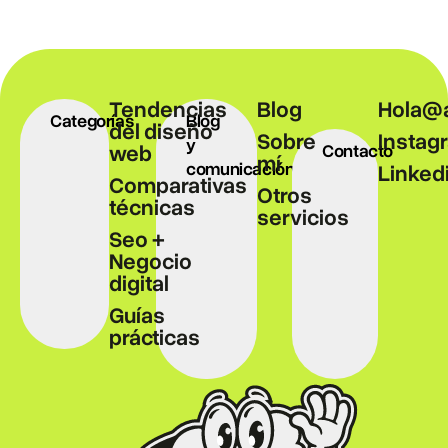
Tendencias
Blog
Hola@a
Categorías
Blog
del diseño
Sobre
Instag
y
web
Contacto
mí
comunicación
Linked
Comparativas
Otros
técnicas
servicios
Seo +
Negocio
digital
Guías
prácticas