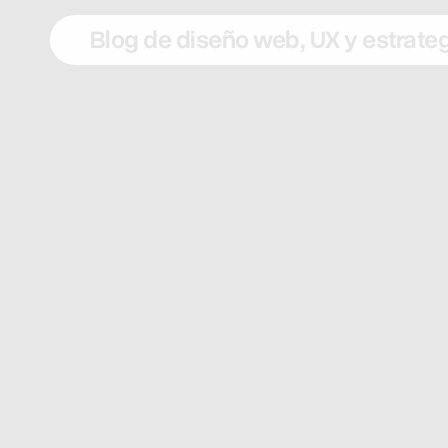
Blog de diseño web, UX y estrategi
y estrategia digital pensado
l de verdad. Aquí publico
o, experiencia de usuario, SEO
o hay teoría de manual: todo
procesos que aplico cada día.