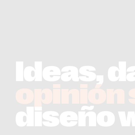
/
Blog
Ideas, d
opinión
diseño 