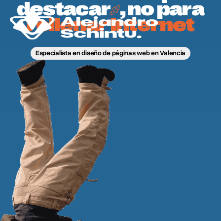
destacar
, no para
rellenar internet
Especialista en diseño de páginas web en Valencia